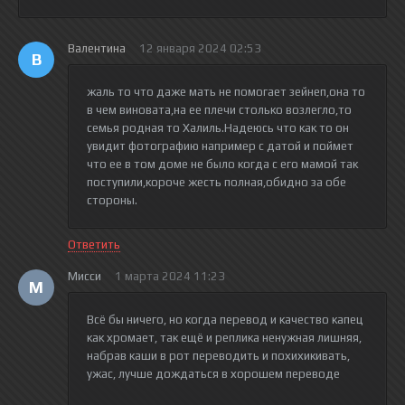
Валентина
12 января 2024 02:53
В
жаль то что даже мать не помогает зейнеп,она то
в чем виновата,на ее плечи столько возлегло,то
семья родная то Халиль.Надеюсь что как то он
увидит фотографию например с датой и поймет
что ее в том доме не было когда с его мамой так
поступили,короче жесть полная,обидно за обе
стороны.
Ответить
Мисси
1 марта 2024 11:23
М
Всё бы ничего, но когда перевод и качество капец
как хромает, так ещё и реплика ненужная лишняя,
набрав каши в рот переводить и похихикивать,
ужас, лучше дождаться в хорошем переводе