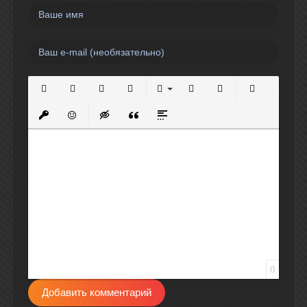
Полужирный
Курсив
Подчеркнутый
Зачеркнутый
Выравнивание
Нумерованный список
Маркированный спи
Вставить сс
Вставить защищенную ссылку
Вставить смайлик
Вставка скрытого текста
Вставка цитаты
Вставка спойлера
0
Добавить комментарий