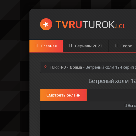
TVRU
TUROK
.LOL
Главная
Сериалы 2023
Скоро
TURK-RU
»
Драма
» Ветреный холм 124 серия
р
Ветреный холм 124
Смотреть онлайн
Вы о