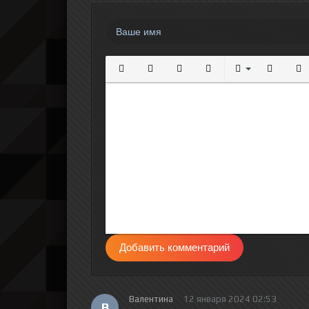
Полужирный
Курсив
Подчеркнутый
Зачеркнутый
Выравнивание
Нумерова
Мар
Добавить комментарий
Валентина
12 января 2024 02:53
В