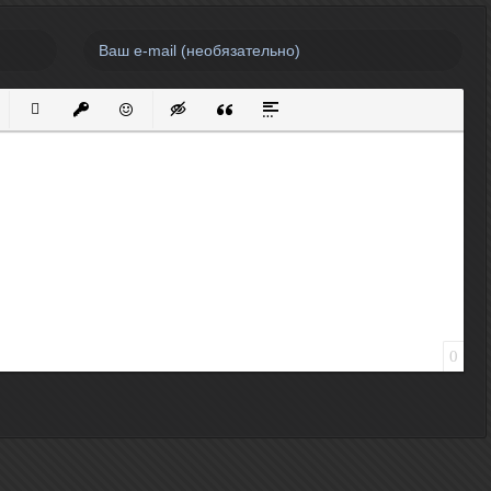
нный список
кированный список
Вставить ссылку
Вставить защищенную ссылку
Вставить смайлик
Вставка скрытого текста
Вставка цитаты
Вставка спойлера
0