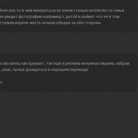
неп,она то в чем виновата,на ее плечи столько возлегло,то семья
он увидит фотографию например с датой и поймет что ее в том
оступили,короче жесть полная,обидно за обе стороны.
ество капец как хромает, так ещё и реплика ненужная лишняя, набрав
ь, ужас, лучше дождаться в хорошем переводе
фу