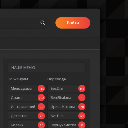
Войти
НАШЕ МЕНЮ
По жанрам
Переводы
Мелодрама
SesDizi
145
146
Драма
BeniBirakma
282
1
Исторический
Ирина Котова
26
70
Детектив
AveTurk
20
63
Боевик
Нурмухаметов
40
0