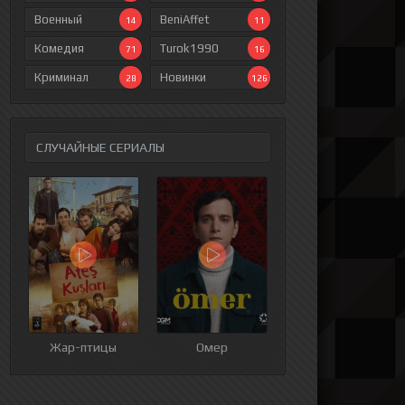
Военный
BeniAffet
14
11
Комедия
Turok1990
71
16
Криминал
Новинки
28
126
СЛУЧАЙНЫЕ СЕРИАЛЫ
ия
9 серия
10 серия
11 серия
12 серия
Жар-птицы
Омер