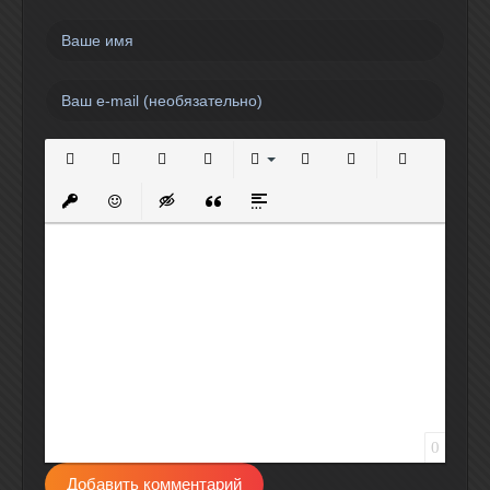
Полужирный
Курсив
Подчеркнутый
Зачеркнутый
Выравнивание
Нумерованный список
Маркированный спи
Вставить сс
Вставить защищенную ссылку
Вставить смайлик
Вставка скрытого текста
Вставка цитаты
Вставка спойлера
0
Добавить комментарий