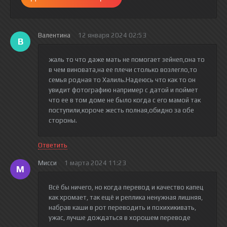
Валентина
12 января 2024 02:53
В
жаль то что даже мать не помогает зейнеп,она то
в чем виновата,на ее плечи столько возлегло,то
семья родная то Халиль.Надеюсь что как то он
увидит фотографию например с датой и поймет
что ее в том доме не было когда с его мамой так
поступили,короче жесть полная,обидно за обе
стороны.
Ответить
Мисси
1 марта 2024 11:23
М
Всё бы ничего, но когда перевод и качество капец
как хромает, так ещё и реплика ненужная лишняя,
набрав каши в рот переводить и похихикивать,
ужас, лучше дождаться в хорошем переводе