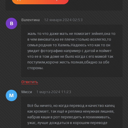
Валентина
12 января 2024 02:53
В
жаль то что даже мать не помогает зейнеп,она то
в чем виновата,на ее плечи столько возлегло,то
семья родная то Халиль.Надеюсь что как то он
увидит фотографию например с датой и поймет
что ее в том доме не было когда с его мамой так
поступили,короче жесть полная,обидно за обе
стороны.
Ответить
Мисси
1 марта 2024 11:23
М
Всё бы ничего, но когда перевод и качество капец
как хромает, так ещё и реплика ненужная лишняя,
набрав каши в рот переводить и похихикивать,
ужас, лучше дождаться в хорошем переводе