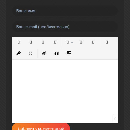
Полужирный
Курсив
Подчеркнутый
Зачеркнутый
Выравнивание
Нумерованный список
Маркированный спи
Вставить сс
Вставить защищенную ссылку
Вставить смайлик
Вставка скрытого текста
Вставка цитаты
Вставка спойлера
0
Добавить комментарий