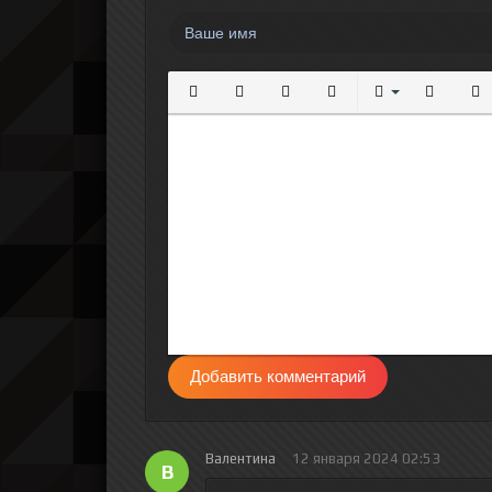
Полужирный
Курсив
Подчеркнутый
Зачеркнутый
Выравнивание
Нумерова
Мар
Добавить комментарий
Валентина
12 января 2024 02:53
В