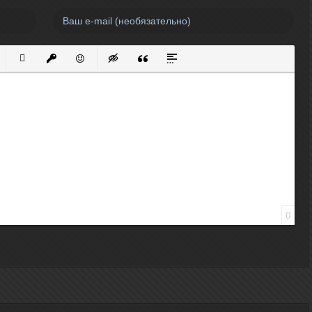
нный список
кированный список
Вставить ссылку
Вставить защищенную ссылку
Вставить смайлик
Вставка скрытого текста
Вставка цитаты
Вставка спойлера
0