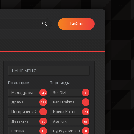
Войти
НАШЕ МЕНЮ
По жанрам
Переводы
Мелодрама
SesDizi
145
146
Драма
BeniBirakma
282
1
Исторический
Ирина Котова
26
70
Детектив
AveTurk
20
63
Боевик
Нурмухаметов
40
0