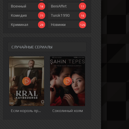
Военный
BeniAffet
14
11
Комедия
Turok1990
71
16
Криминал
Новинки
28
126
СЛУЧАЙНЫЕ СЕРИАЛЫ
ия
9 серия
10 серия
11 серия
12 серия
Если король проиграет
Соколиный холм