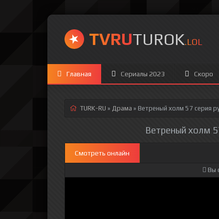
TVRU
TUROK
.LOL
Главная
Сериалы 2023
Скоро
TURK-RU
»
Драма
» Ветреный холм 57 серия
ру
Ветреный холм 57
Смотреть онлайн
Вы 