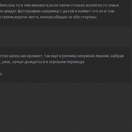
неп,она то в чем виновата,на ее плечи столько возлегло,то семья
он увидит фотографию например с датой и поймет что ее в том
оступили,короче жесть полная,обидно за обе стороны.
ество капец как хромает, так ещё и реплика ненужная лишняя, набрав
ь, ужас, лучше дождаться в хорошем переводе
фу