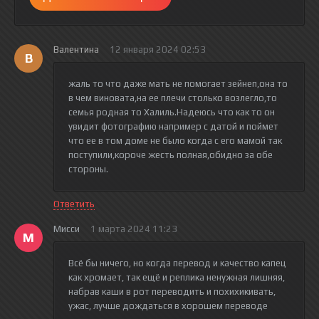
Валентина
12 января 2024 02:53
В
жаль то что даже мать не помогает зейнеп,она то
в чем виновата,на ее плечи столько возлегло,то
семья родная то Халиль.Надеюсь что как то он
увидит фотографию например с датой и поймет
что ее в том доме не было когда с его мамой так
поступили,короче жесть полная,обидно за обе
стороны.
Ответить
Мисси
1 марта 2024 11:23
М
Всё бы ничего, но когда перевод и качество капец
как хромает, так ещё и реплика ненужная лишняя,
набрав каши в рот переводить и похихикивать,
ужас, лучше дождаться в хорошем переводе