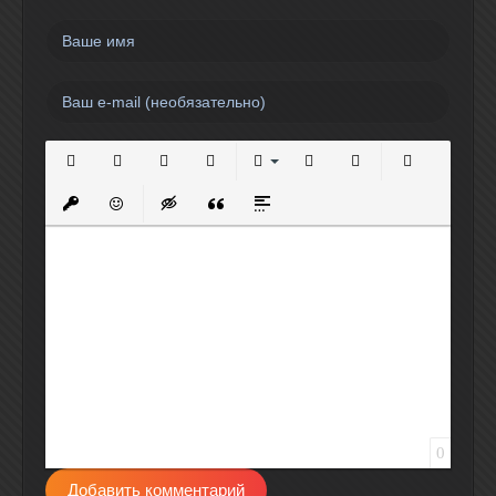
Полужирный
Курсив
Подчеркнутый
Зачеркнутый
Выравнивание
Нумерованный список
Маркированный спи
Вставить сс
Вставить защищенную ссылку
Вставить смайлик
Вставка скрытого текста
Вставка цитаты
Вставка спойлера
0
Добавить комментарий