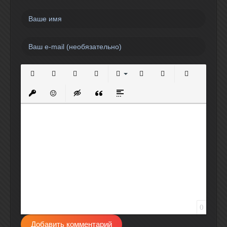
Полужирный
Курсив
Подчеркнутый
Зачеркнутый
Выравнивание
Нумерованный список
Маркированный спи
Вставить сс
Вставить защищенную ссылку
Вставить смайлик
Вставка скрытого текста
Вставка цитаты
Вставка спойлера
0
Добавить комментарий