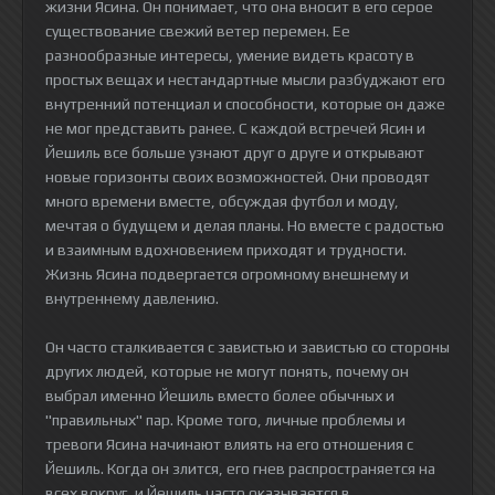
жизни Ясина. Он понимает, что она вносит в его серое
существование свежий ветер перемен. Ее
разнообразные интересы, умение видеть красоту в
простых вещах и нестандартные мысли разбуджают его
внутренний потенциал и способности, которые он даже
не мог представить ранее. С каждой встречей Ясин и
Йешиль все больше узнают друг о друге и открывают
новые горизонты своих возможностей. Они проводят
много времени вместе, обсуждая футбол и моду,
мечтая о будущем и делая планы. Но вместе с радостью
и взаимным вдохновением приходят и трудности.
Жизнь Ясина подвергается огромному внешнему и
внутреннему давлению.
Он часто сталкивается с завистью и завистью со стороны
других людей, которые не могут понять, почему он
выбрал именно Йешиль вместо более обычных и
"правильных" пар. Кроме того, личные проблемы и
тревоги Ясина начинают влиять на его отношения с
Йешиль. Когда он злится, его гнев распространяется на
всех вокруг, и Йешиль часто оказывается в