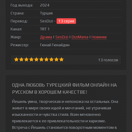
Год выхода:
2024
Страна:
Турция
Перевод:
SesDizi -
13 серия
Канал:
TRT 1
Жанр:
Драма
|
SesDizi
|
DiziMania
|
Новинки
Режиссер:
Гюнай Гюнайдин
13
голосов
ОДНА ЛЮБОВЬ ТУРЕЦКИЙ ФИЛЬМ ОНЛАЙН НА
РУССКОМ В ХОРОШЕМ КАЧЕСТВЕ!
Йешиль умна, творческая и непохожа на остальных. Она
живет в мире своих идей и мечтаний, не утрачивая
изысканности и чувства стиля. Ясин мгновенно
привлекается к ее привлекательности и харизме.
Встреча с Йешиль становится поворотным моментом в