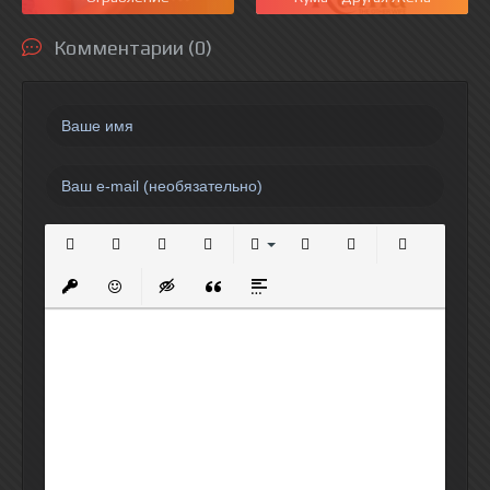
Комментарии (0)
Полужирный
Курсив
Подчеркнутый
Зачеркнутый
Выравнивание
Нумерованный список
Маркированный спи
Вставить сс
Вставить защищенную ссылку
Вставить смайлик
Вставка скрытого текста
Вставка цитаты
Вставка спойлера