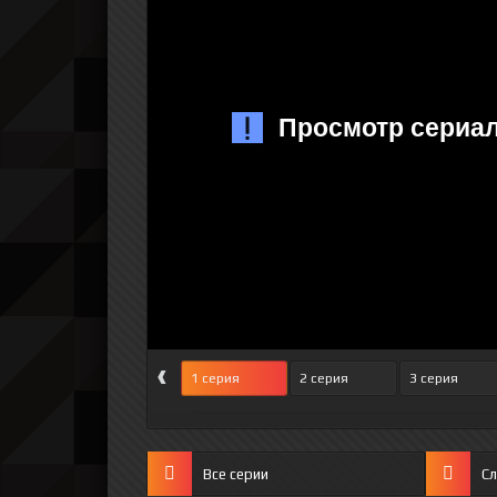
‹
1 серия
2 серия
3 серия
Все серии
С