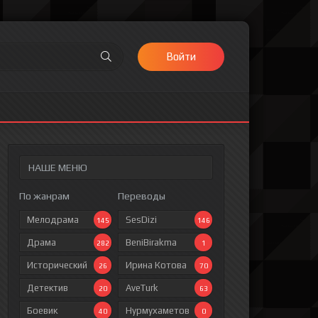
Войти
НАШЕ МЕНЮ
По жанрам
Переводы
Мелодрама
SesDizi
145
146
Драма
BeniBirakma
282
1
Исторический
Ирина Котова
26
70
Детектив
AveTurk
20
63
Боевик
Нурмухаметов
40
0