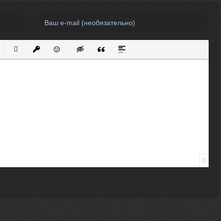
нный список
кированный список
Вставить ссылку
Вставить защищенную ссылку
Вставить смайлик
Вставка скрытого текста
Вставка цитаты
Вставка спойлера
0