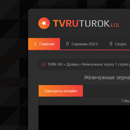
TVRU
TUROK
.LOL
Главная
Сериалы 2023
Скоро
TURK-RU
»
Драма
» Жемчужные зерна 1 серия
Жемчужные зерна 1
Смотреть онлайн
Вы 