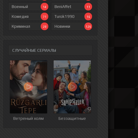
Военный
BeniAffet
14
11
Комедия
Turok1990
71
16
Криминал
Новинки
28
126
СЛУЧАЙНЫЕ СЕРИАЛЫ
ия
9 серия
10 серия
11 серия
12 серия
Ветреный холм
Беззащитные