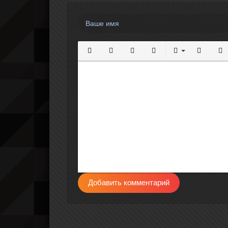
Полужирный
Курсив
Подчеркнутый
Зачеркнутый
Выравнивание
Нумерова
Мар
Добавить комментарий