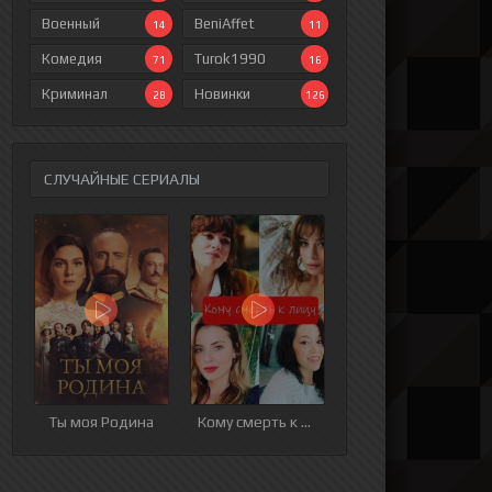
Военный
BeniAffet
14
11
Комедия
Turok1990
71
16
Криминал
Новинки
28
126
СЛУЧАЙНЫЕ СЕРИАЛЫ
ия
9 серия
10 серия
11 серия
12 серия
Ты моя Родина
Кому смерть к лицу