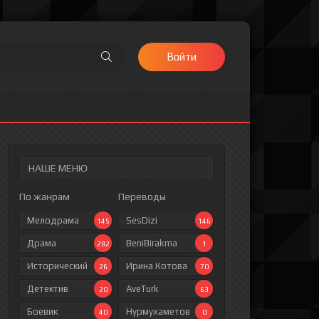
Войти
НАШЕ МЕНЮ
По жанрам
Переводы
Мелодрама
SesDizi
145
146
Драма
BeniBirakma
282
1
Исторический
Ирина Котова
26
70
Детектив
AveTurk
20
63
Боевик
Нурмухаметов
40
0