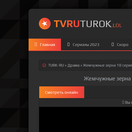
TVRU
TUROK
.LOL
Главная
Сериалы 2023
Скоро
TURK-RU
»
Драма
» Жемчужные зерна 18 сери
Жемчужные зерна 1
Смотреть онлайн
Вы 