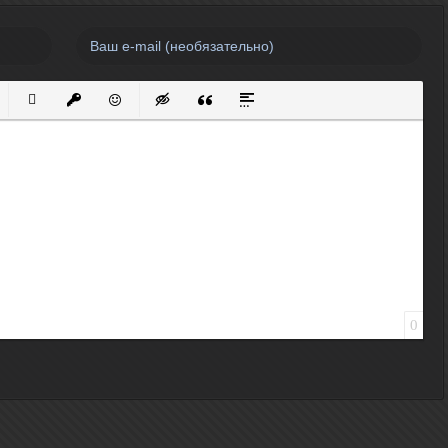
нный список
кированный список
Вставить ссылку
Вставить защищенную ссылку
Вставить смайлик
Вставка скрытого текста
Вставка цитаты
Вставка спойлера
0