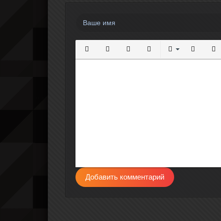
Полужирный
Курсив
Подчеркнутый
Зачеркнутый
Выравнивание
Нумерова
Мар
Добавить комментарий