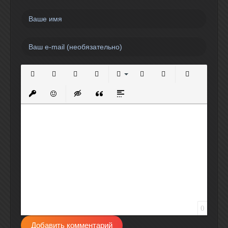
Полужирный
Курсив
Подчеркнутый
Зачеркнутый
Выравнивание
Нумерованный список
Маркированный спи
Вставить сс
Вставить защищенную ссылку
Вставить смайлик
Вставка скрытого текста
Вставка цитаты
Вставка спойлера
0
Добавить комментарий