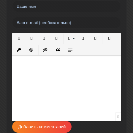
Полужирный
Курсив
Подчеркнутый
Зачеркнутый
Выравнивание
Нумерованный список
Маркированный спи
Вставить сс
Вставить защищенную ссылку
Вставить смайлик
Вставка скрытого текста
Вставка цитаты
Вставка спойлера
0
Добавить комментарий