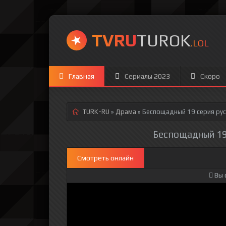
TVRU
TUROK
.LOL
Главная
Сериалы 2023
Скоро
TURK-RU
»
Драма
» Беспощадный 19 серия
рус
Беспощадный 19 
Смотреть онлайн
Вы 