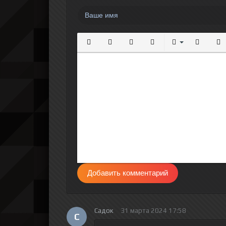
Полужирный
Курсив
Подчеркнутый
Зачеркнутый
Выравнивание
Нумерова
Мар
Добавить комментарий
Садок
31 марта 2024 17:58
С