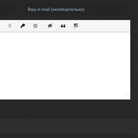
нный список
кированный список
Вставить ссылку
Вставить защищенную ссылку
Вставить смайлик
Вставка скрытого текста
Вставка цитаты
Вставка спойлера
0