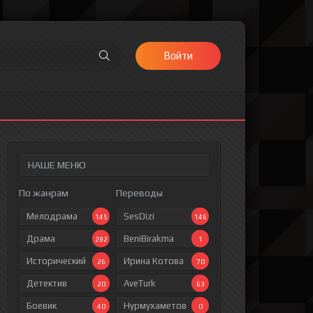
Войти
НАШЕ МЕНЮ
По жанрам
Переводы
Мелодрама
SesDizi
145
146
Драма
BeniBirakma
282
1
Исторический
Ирина Котова
26
70
Детектив
AveTurk
20
63
Боевик
Нурмухаметов
40
0