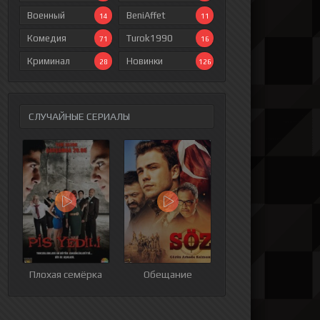
Военный
BeniAffet
14
11
Комедия
Turok1990
71
16
Криминал
Новинки
28
126
СЛУЧАЙНЫЕ СЕРИАЛЫ
ия
9 серия
10 серия
11 серия
12 серия
Плохая семёрка
Обещание