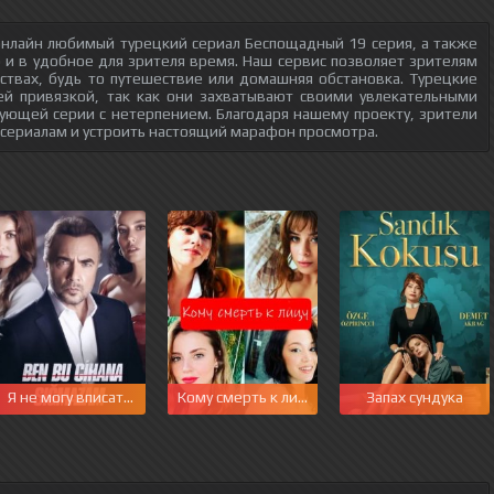
онлайн любимый турецкий сериал Беспощадный 19 серия, а также
о и в удобное для зрителя время. Наш сервис позволяет зрителям
ствах, будь то путешествие или домашняя обстановка. Турецкие
ей привязкой, так как они захватывают своими увлекательными
ующей серии с нетерпением. Благодаря нашему проекту, зрители
 сериалам и устроить настоящий марафон просмотра.
Я не могу вписаться в этот мир
Кому смерть к лицу
Запах сундука