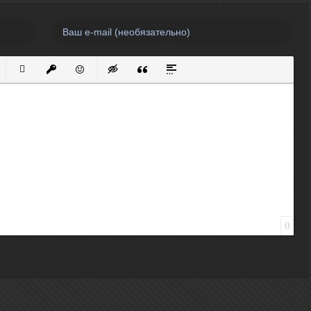
нный список
кированный список
Вставить ссылку
Вставить защищенную ссылку
Вставить смайлик
Вставка скрытого текста
Вставка цитаты
Вставка спойлера
0