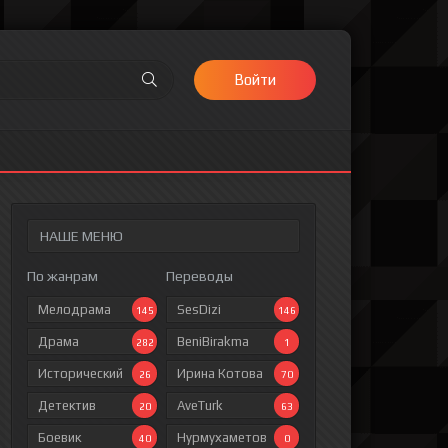
Войти
НАШЕ МЕНЮ
По жанрам
Переводы
Мелодрама
SesDizi
145
146
Драма
BeniBirakma
282
1
Исторический
Ирина Котова
26
70
Детектив
AveTurk
20
63
Боевик
Нурмухаметов
40
0