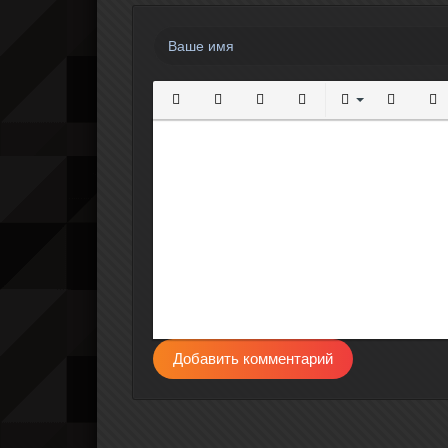
Полужирный
Курсив
Подчеркнутый
Зачеркнутый
Выравнивание
Нумерова
Мар
Добавить комментарий