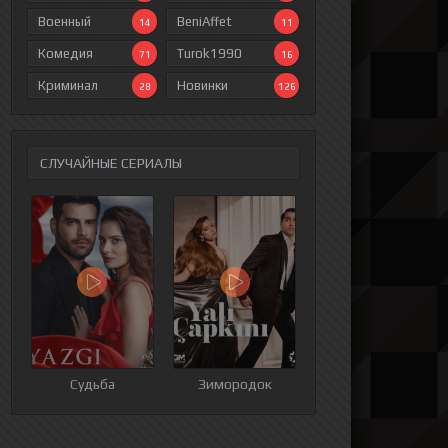
Военный
BeniAffet
14
11
Комедия
Turok1990
71
16
Криминал
Новинки
28
126
СЛУЧАЙНЫЕ СЕРИАЛЫ
ия
9 серия
10 серия
11 серия
12 серия
Судьба
Зимородок