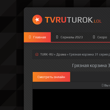
TVRU
TUROK
.LOL
Главная
Сериалы 2023
Скоро
TURK-RU
»
Драма
» Грязная корзина 31 серия
р
Грязная корзина 3
Смотреть онлайн
Вы 