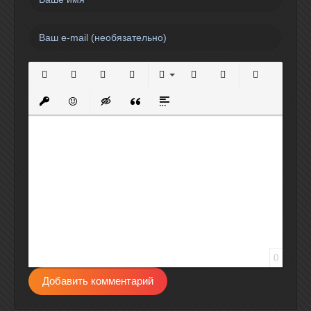
Полужирный
Курсив
Подчеркнутый
Зачеркнутый
Выравнивание
Нумерованный список
Маркированный спи
Вставить сс
Вставить защищенную ссылку
Вставить смайлик
Вставка скрытого текста
Вставка цитаты
Вставка спойлера
0
Добавить комментарий