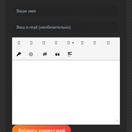
Полужирный
Курсив
Подчеркнутый
Зачеркнутый
Выравнивание
Нумерованный список
Маркированный спи
Вставить сс
Вставить защищенную ссылку
Вставить смайлик
Вставка скрытого текста
Вставка цитаты
Вставка спойлера
0
Добавить комментарий