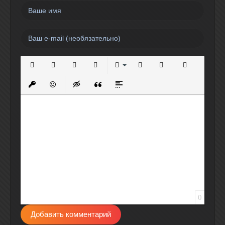
Полужирный
Курсив
Подчеркнутый
Зачеркнутый
Выравнивание
Нумерованный список
Маркированный спи
Вставить сс
Вставить защищенную ссылку
Вставить смайлик
Вставка скрытого текста
Вставка цитаты
Вставка спойлера
0
Добавить комментарий