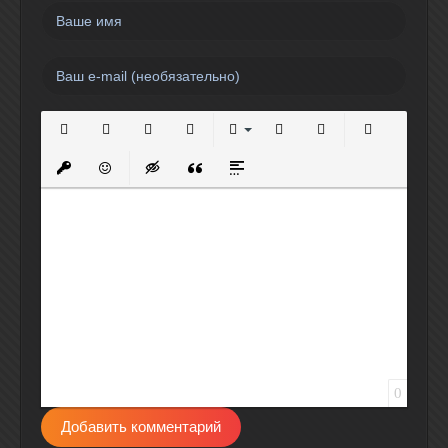
Полужирный
Курсив
Подчеркнутый
Зачеркнутый
Выравнивание
Нумерованный список
Маркированный спи
Вставить сс
Вставить защищенную ссылку
Вставить смайлик
Вставка скрытого текста
Вставка цитаты
Вставка спойлера
0
Добавить комментарий