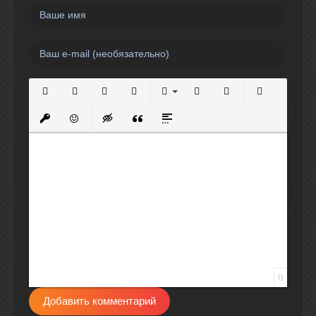
Полужирный
Курсив
Подчеркнутый
Зачеркнутый
Выравнивание
Нумерованный список
Маркированный спи
Вставить сс
Вставить защищенную ссылку
Вставить смайлик
Вставка скрытого текста
Вставка цитаты
Вставка спойлера
0
Добавить комментарий