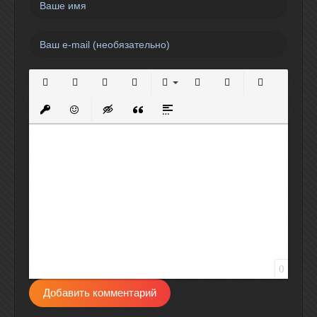
Полужирный
Курсив
Подчеркнутый
Зачеркнутый
Выравнивание
Нумерованный список
Маркированный спи
Вставить сс
Вставить защищенную ссылку
Вставить смайлик
Вставка скрытого текста
Вставка цитаты
Вставка спойлера
0
Добавить комментарий