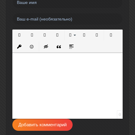
Полужирный
Курсив
Подчеркнутый
Зачеркнутый
Выравнивание
Нумерованный список
Маркированный спи
Вставить сс
Вставить защищенную ссылку
Вставить смайлик
Вставка скрытого текста
Вставка цитаты
Вставка спойлера
0
Добавить комментарий