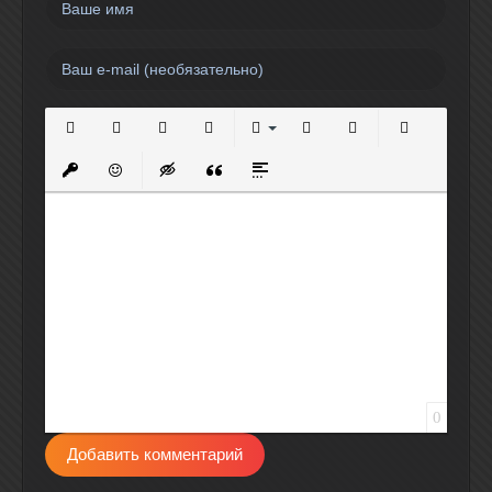
Полужирный
Курсив
Подчеркнутый
Зачеркнутый
Выравнивание
Нумерованный список
Маркированный спи
Вставить сс
Вставить защищенную ссылку
Вставить смайлик
Вставка скрытого текста
Вставка цитаты
Вставка спойлера
0
Добавить комментарий