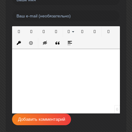
Полужирный
Курсив
Подчеркнутый
Зачеркнутый
Выравнивание
Нумерованный список
Маркированный спи
Вставить сс
Вставить защищенную ссылку
Вставить смайлик
Вставка скрытого текста
Вставка цитаты
Вставка спойлера
0
Добавить комментарий