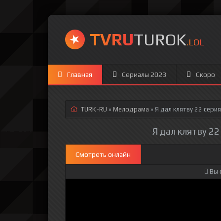
TVRU
TUROK
.LOL
Главная
Сериалы 2023
Скоро
TURK-RU
»
Мелодрама
» Я дал клятву 22 серия
Я дал клятву 22
Смотреть онлайн
Вы 