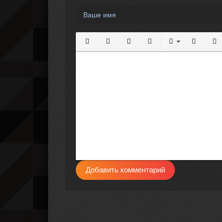
Полужирный
Курсив
Подчеркнутый
Зачеркнутый
Выравнивание
Нумерова
Мар
Добавить комментарий