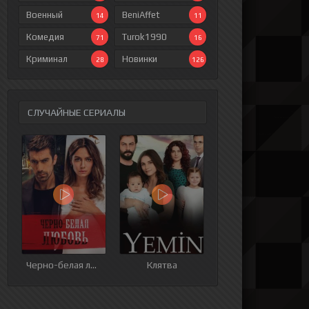
Военный
BeniAffet
14
11
Комедия
Turok1990
71
16
Криминал
Новинки
28
126
СЛУЧАЙНЫЕ СЕРИАЛЫ
ия
9 серия
10 серия
11 серия
12 серия
Черно-белая любовь
Клятва