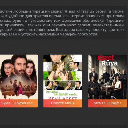
нлайн любимый турецкий сериал Я дал клятву 22 серия, а также
о и в удобное для зрителя время. Наш сервис позволяет зрителям
ствах, будь то путешествие или домашняя обстановка. Турецкие
ей привязкой, так как они захватывают своими увлекательными
ующей серии с нетерпением. Благодаря нашему проекту, зрители
 сериалам и устроить настоящий марафон просмотра.
этот мир
Кума - Другая Жена
Прости меня
Мечта Эшрефа