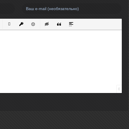
нный список
кированный список
Вставить ссылку
Вставить защищенную ссылку
Вставить смайлик
Вставка скрытого текста
Вставка цитаты
Вставка спойлера
0