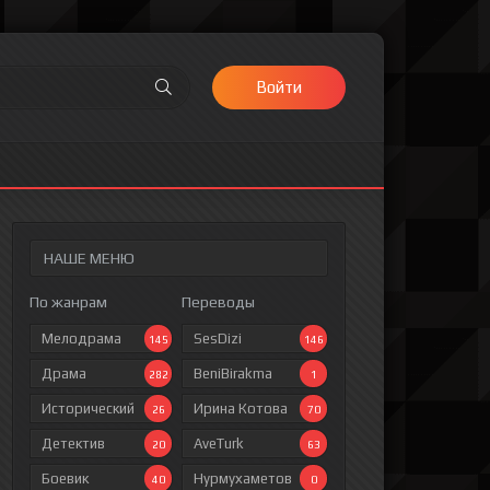
Войти
НАШЕ МЕНЮ
По жанрам
Переводы
Мелодрама
SesDizi
145
146
Драма
BeniBirakma
282
1
Исторический
Ирина Котова
26
70
Детектив
AveTurk
20
63
Боевик
Нурмухаметов
40
0