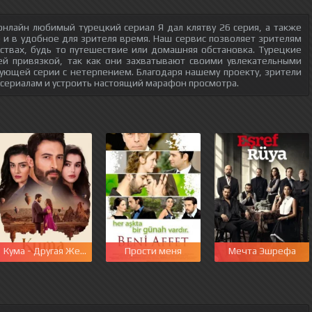
нлайн любимый турецкий сериал Я дал клятву 26 серия, а также
о и в удобное для зрителя время. Наш сервис позволяет зрителям
ствах, будь то путешествие или домашняя обстановка. Турецкие
ей привязкой, так как они захватывают своими увлекательными
ующей серии с нетерпением. Благодаря нашему проекту, зрители
 сериалам и устроить настоящий марафон просмотра.
этот мир
Кума - Другая Жена
Прости меня
Мечта Эшрефа