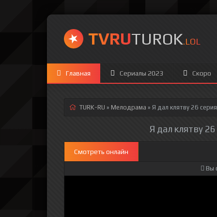
TVRU
TUROK
.LOL
Главная
Сериалы 2023
Скоро
TURK-RU
»
Мелодрама
» Я дал клятву 26 серия
Я дал клятву 26
Смотреть онлайн
Вы 