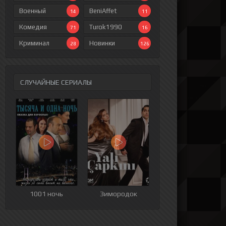
Военный
BeniAffet
14
11
Комедия
Turok1990
71
16
Криминал
Новинки
28
126
СЛУЧАЙНЫЕ СЕРИАЛЫ
ия
9 серия
10 серия
11 серия
12 серия
1001 ночь
Зимородок