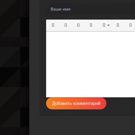
Полужирный
Курсив
Подчеркнутый
Зачеркнутый
Выравнивание
Нумерова
Мар
Добавить комментарий