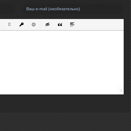
нный список
кированный список
Вставить ссылку
Вставить защищенную ссылку
Вставить смайлик
Вставка скрытого текста
Вставка цитаты
Вставка спойлера
0