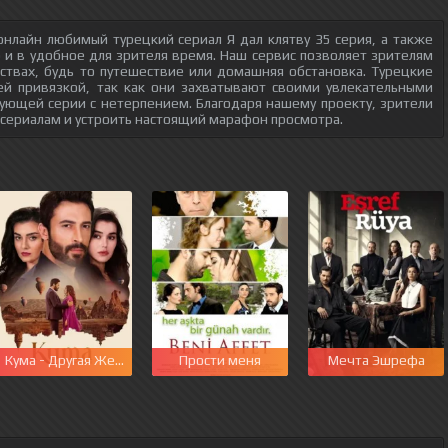
нлайн любимый турецкий сериал Я дал клятву 35 серия, а также
о и в удобное для зрителя время. Наш сервис позволяет зрителям
ствах, будь то путешествие или домашняя обстановка. Турецкие
ей привязкой, так как они захватывают своими увлекательными
ующей серии с нетерпением. Благодаря нашему проекту, зрители
 сериалам и устроить настоящий марафон просмотра.
этот мир
Кума - Другая Жена
Прости меня
Мечта Эшрефа