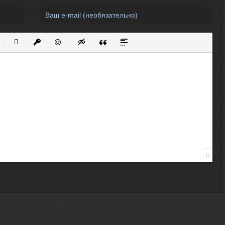
нный список
кированный список
Вставить ссылку
Вставить защищенную ссылку
Вставить смайлик
Вставка скрытого текста
Вставка цитаты
Вставка спойлера
0