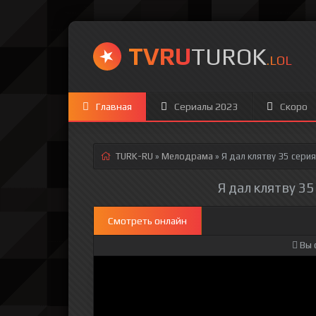
TVRU
TUROK
.LOL
Главная
Сериалы 2023
Скоро
TURK-RU
»
Мелодрама
» Я дал клятву 35 серия
Я дал клятву 35
Смотреть онлайн
Вы 