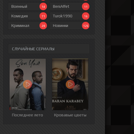
Военный
BeniAffet
14
11
Комедия
Turok1990
71
16
Криминал
Новинки
28
126
СЛУЧАЙНЫЕ СЕРИАЛЫ
ия
9 серия
10 серия
11 серия
12 серия
Последнее лето
Кровавые цветы