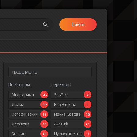
Войти
НАШЕ МЕНЮ
По жанрам
Переводы
Мелодрама
SesDizi
145
146
Драма
BeniBirakma
282
1
Исторический
Ирина Котова
26
70
Детектив
AveTurk
20
63
Боевик
Нурмухаметов
40
0