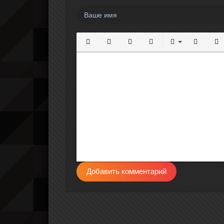
Полужирный
Курсив
Подчеркнутый
Зачеркнутый
Выравнивание
Нумерова
Мар
Добавить комментарий