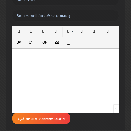
Полужирный
Курсив
Подчеркнутый
Зачеркнутый
Выравнивание
Нумерованный список
Маркированный спи
Вставить сс
Вставить защищенную ссылку
Вставить смайлик
Вставка скрытого текста
Вставка цитаты
Вставка спойлера
0
Добавить комментарий