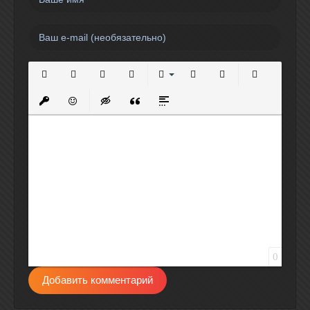
Полужирный
Курсив
Подчеркнутый
Зачеркнутый
Выравнивание
Нумерованный список
Маркированный спи
Вставить сс
Вставить защищенную ссылку
Вставить смайлик
Вставка скрытого текста
Вставка цитаты
Вставка спойлера
0
Добавить комментарий