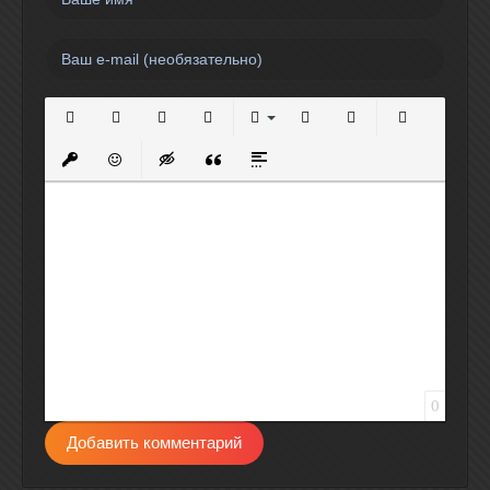
Полужирный
Курсив
Подчеркнутый
Зачеркнутый
Выравнивание
Нумерованный список
Маркированный спи
Вставить сс
Вставить защищенную ссылку
Вставить смайлик
Вставка скрытого текста
Вставка цитаты
Вставка спойлера
0
Добавить комментарий