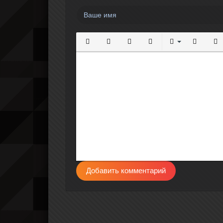
Полужирный
Курсив
Подчеркнутый
Зачеркнутый
Выравнивание
Нумерова
Мар
Добавить комментарий