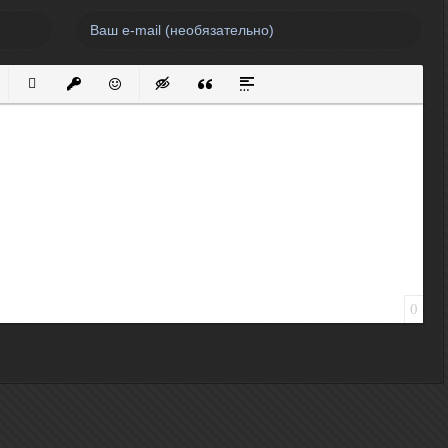
нный список
кированный список
Вставить ссылку
Вставить защищенную ссылку
Вставить смайлик
Вставка скрытого текста
Вставка цитаты
Вставка спойлера
0