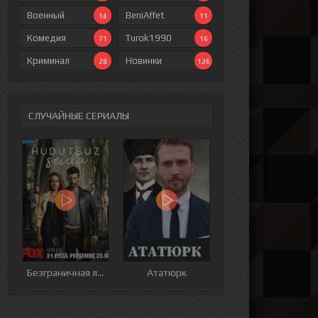
Военный
BeniAffet
14
11
Комедия
Turok1990
71
16
Криминал
Новинки
28
126
СЛУЧАЙНЫЕ СЕРИАЛЫ
ия
9 серия
10 серия
11 серия
12 серия
Безграничная любовь
Ататюрк