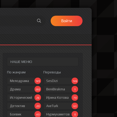
Войти
НАШЕ МЕНЮ
По жанрам
Переводы
Мелодрама
SesDizi
145
146
Драма
BeniBirakma
282
1
Исторический
Ирина Котова
26
70
Детектив
AveTurk
20
63
Боевик
Нурмухаметов
40
0