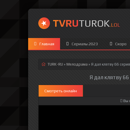
TVRU
TUROK
.LOL
Главная
Сериалы 2023
Скоро
TURK-RU
»
Мелодрама
» Я дал клятву 66 серия
Я дал клятву 66
Смотреть онлайн
Вы 