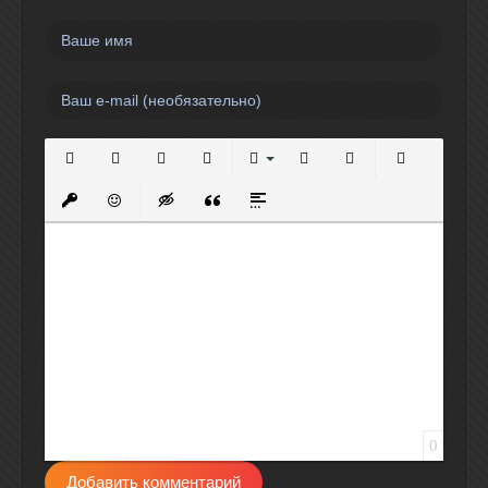
Полужирный
Курсив
Подчеркнутый
Зачеркнутый
Выравнивание
Нумерованный список
Маркированный спи
Вставить сс
Вставить защищенную ссылку
Вставить смайлик
Вставка скрытого текста
Вставка цитаты
Вставка спойлера
0
Добавить комментарий