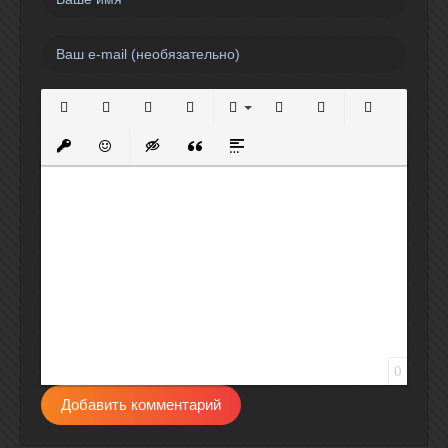
Полужирный
Курсив
Подчеркнутый
Зачеркнутый
Выравнивание
Нумерованный список
Маркированный спи
Вставить сс
Вставить защищенную ссылку
Вставить смайлик
Вставка скрытого текста
Вставка цитаты
Вставка спойлера
0
Добавить комментарий