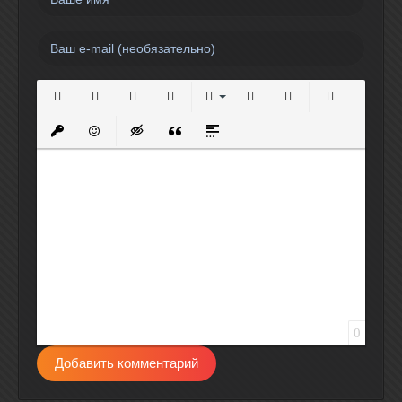
Полужирный
Курсив
Подчеркнутый
Зачеркнутый
Выравнивание
Нумерованный список
Маркированный спи
Вставить сс
Вставить защищенную ссылку
Вставить смайлик
Вставка скрытого текста
Вставка цитаты
Вставка спойлера
0
Добавить комментарий