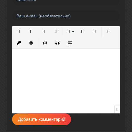
Полужирный
Курсив
Подчеркнутый
Зачеркнутый
Выравнивание
Нумерованный список
Маркированный спи
Вставить сс
Вставить защищенную ссылку
Вставить смайлик
Вставка скрытого текста
Вставка цитаты
Вставка спойлера
0
Добавить комментарий