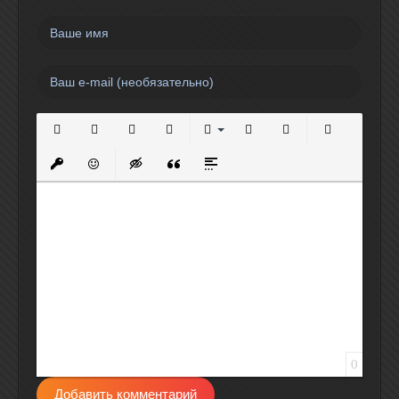
Полужирный
Курсив
Подчеркнутый
Зачеркнутый
Выравнивание
Нумерованный список
Маркированный спи
Вставить сс
Вставить защищенную ссылку
Вставить смайлик
Вставка скрытого текста
Вставка цитаты
Вставка спойлера
0
Добавить комментарий