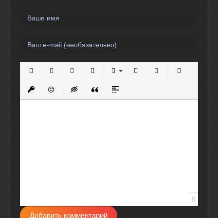
Полужирный
Курсив
Подчеркнутый
Зачеркнутый
Выравнивание
Нумерованный список
Маркированный спи
Вставить сс
Вставить защищенную ссылку
Вставить смайлик
Вставка скрытого текста
Вставка цитаты
Вставка спойлера
0
Добавить комментарий