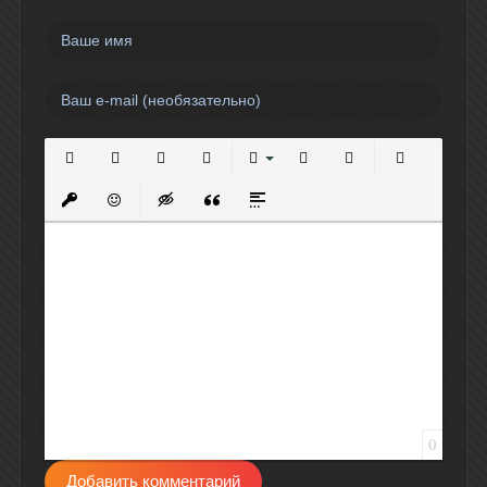
Полужирный
Курсив
Подчеркнутый
Зачеркнутый
Выравнивание
Нумерованный список
Маркированный спи
Вставить сс
Вставить защищенную ссылку
Вставить смайлик
Вставка скрытого текста
Вставка цитаты
Вставка спойлера
0
Добавить комментарий