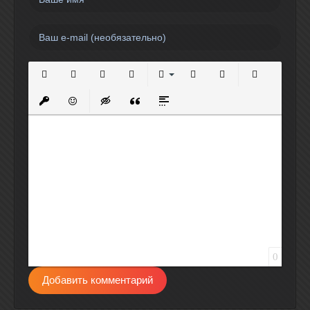
Полужирный
Курсив
Подчеркнутый
Зачеркнутый
Выравнивание
Нумерованный список
Маркированный спи
Вставить сс
Вставить защищенную ссылку
Вставить смайлик
Вставка скрытого текста
Вставка цитаты
Вставка спойлера
0
Добавить комментарий