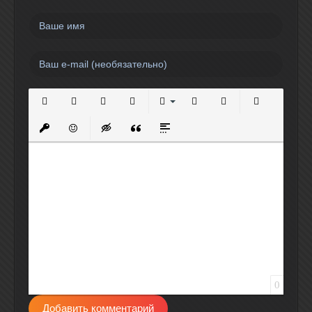
Полужирный
Курсив
Подчеркнутый
Зачеркнутый
Выравнивание
Нумерованный список
Маркированный спи
Вставить сс
Вставить защищенную ссылку
Вставить смайлик
Вставка скрытого текста
Вставка цитаты
Вставка спойлера
0
Добавить комментарий