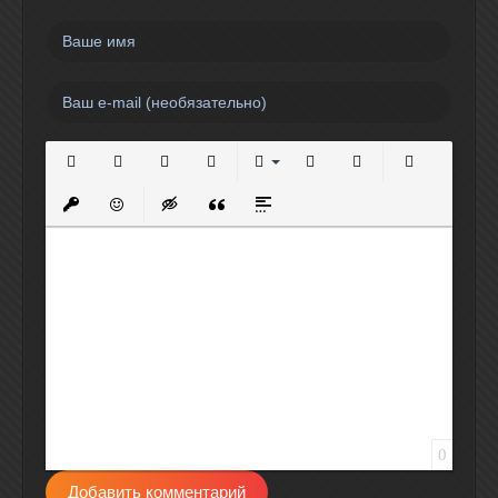
Полужирный
Курсив
Подчеркнутый
Зачеркнутый
Выравнивание
Нумерованный список
Маркированный спи
Вставить сс
Вставить защищенную ссылку
Вставить смайлик
Вставка скрытого текста
Вставка цитаты
Вставка спойлера
0
Добавить комментарий