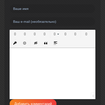
Полужирный
Курсив
Подчеркнутый
Зачеркнутый
Выравнивание
Нумерованный список
Маркированный спи
Вставить сс
Вставить защищенную ссылку
Вставить смайлик
Вставка скрытого текста
Вставка цитаты
Вставка спойлера
0
Добавить комментарий