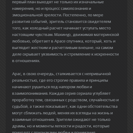
первый план выходят не только их изначальные
намерения, но и процесс самопознания и
эмоциональной зрелости. Постепенно, по мере
развития событий, зритель становится свидетелем
того, как холодный расчет начинает уступать место
настоящим чувствам. Махинур, движимая материнской
любовью, обретает в Арасе спутника, который, хоть и
выглядит жестким и расчетливым внешне, на самом
деле скрывает уязвимость и стремление к искренности
в отношениях.
Арас, в свою очередь, сталкивается с непривычной
реальностью, где его строгие правила и принципы
начинают рушиться под напором любви и
взаимопонимания. Каждая серия сериала углубляет
проработку тем, связанных с родством, случайностью и
судьбой, а также показывает, как одни обстоятельства
могут сближать людей, меняя их взгляды на жизнь и
взаимные отношения. Зрители ожидают не только
драмы, но и моменты легкости и радости, которые
приходят с признаками любви и понимания.