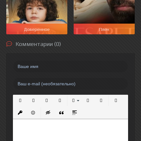
Доверенное
Плен
Комментарии (0)
Полужирный
Курсив
Подчеркнутый
Зачеркнутый
Выравнивание
Нумерованный список
Маркированный спи
Вставить сс
Вставить защищенную ссылку
Вставить смайлик
Вставка скрытого текста
Вставка цитаты
Вставка спойлера