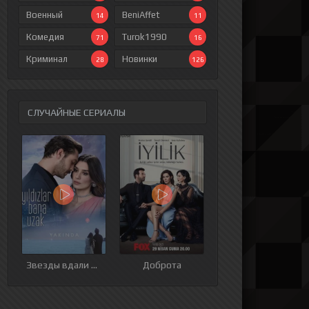
Военный
BeniAffet
14
11
Комедия
Turok1990
71
16
Криминал
Новинки
28
126
СЛУЧАЙНЫЕ СЕРИАЛЫ
ия
9 серия
10 серия
11 серия
12 серия
Звезды вдали от меня
Доброта