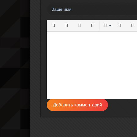
Полужирный
Курсив
Подчеркнутый
Зачеркнутый
Выравнивание
Нумерова
Мар
Добавить комментарий