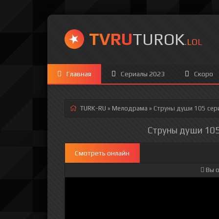
TVRU
TUROK
.LOL
Главная
Сериалы 2023
Скоро
TURK-RU
»
Мелодрама
» Струны души 105 сер
Струны души 105
Смотреть онлайн
Вы о