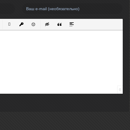
нный список
кированный список
Вставить ссылку
Вставить защищенную ссылку
Вставить смайлик
Вставка скрытого текста
Вставка цитаты
Вставка спойлера
0