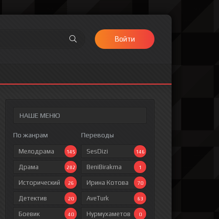
Войти
НАШЕ МЕНЮ
По жанрам
Переводы
Мелодрама
SesDizi
145
146
Драма
BeniBirakma
282
1
Исторический
Ирина Котова
26
70
Детектив
AveTurk
20
63
Боевик
Нурмухаметов
40
0