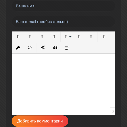
Полужирный
Курсив
Подчеркнутый
Зачеркнутый
Выравнивание
Нумерованный список
Маркированный спи
Вставить сс
Вставить защищенную ссылку
Вставить смайлик
Вставка скрытого текста
Вставка цитаты
Вставка спойлера
0
Добавить комментарий