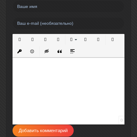
Полужирный
Курсив
Подчеркнутый
Зачеркнутый
Выравнивание
Нумерованный список
Маркированный спи
Вставить сс
Вставить защищенную ссылку
Вставить смайлик
Вставка скрытого текста
Вставка цитаты
Вставка спойлера
0
Добавить комментарий