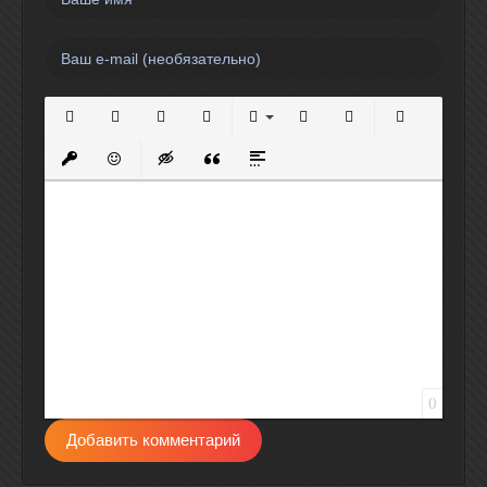
Полужирный
Курсив
Подчеркнутый
Зачеркнутый
Выравнивание
Нумерованный список
Маркированный спи
Вставить сс
Вставить защищенную ссылку
Вставить смайлик
Вставка скрытого текста
Вставка цитаты
Вставка спойлера
0
Добавить комментарий