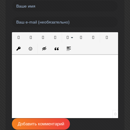
Полужирный
Курсив
Подчеркнутый
Зачеркнутый
Выравнивание
Нумерованный список
Маркированный спи
Вставить сс
Вставить защищенную ссылку
Вставить смайлик
Вставка скрытого текста
Вставка цитаты
Вставка спойлера
0
Добавить комментарий