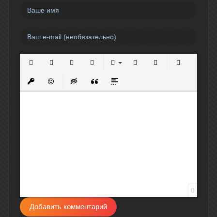
Полужирный
Курсив
Подчеркнутый
Зачеркнутый
Выравнивание
Нумерованный список
Маркированный спи
Вставить сс
Вставить защищенную ссылку
Вставить смайлик
Вставка скрытого текста
Вставка цитаты
Вставка спойлера
0
Добавить комментарий