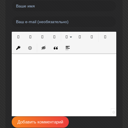
Полужирный
Курсив
Подчеркнутый
Зачеркнутый
Выравнивание
Нумерованный список
Маркированный спи
Вставить сс
Вставить защищенную ссылку
Вставить смайлик
Вставка скрытого текста
Вставка цитаты
Вставка спойлера
0
Добавить комментарий