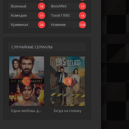
Военный
BeniAffet
14
11
Комедия
Turok1990
71
16
Криминал
Новинки
28
126
СЛУЧАЙНЫЕ СЕРИАЛЫ
Одна любовь две жизни
Беда на голову