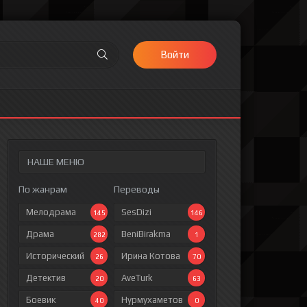
Войти
НАШЕ МЕНЮ
По жанрам
Переводы
Мелодрама
SesDizi
145
146
Драма
BeniBirakma
282
1
Исторический
Ирина Котова
26
70
Детектив
AveTurk
20
63
Боевик
Нурмухаметов
40
0