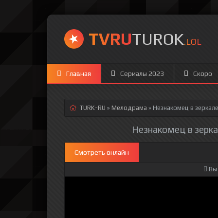
TVRU
TUROK
.LOL
Главная
Сериалы 2023
Скоро
TURK-RU
»
Мелодрама
» Незнакомец в зеркале
Незнакомец в зеркал
Смотреть онлайн
Вы 