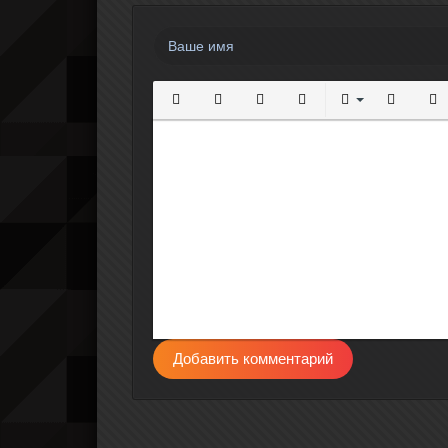
Полужирный
Курсив
Подчеркнутый
Зачеркнутый
Выравнивание
Нумерова
Мар
Добавить комментарий