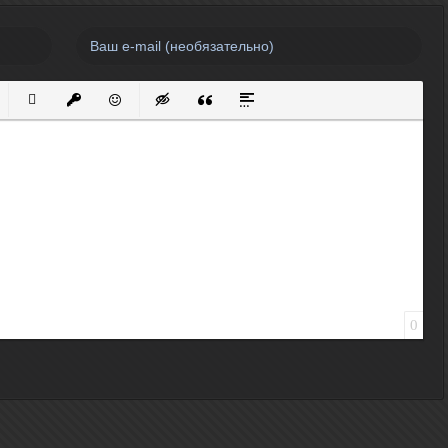
нный список
кированный список
Вставить ссылку
Вставить защищенную ссылку
Вставить смайлик
Вставка скрытого текста
Вставка цитаты
Вставка спойлера
0